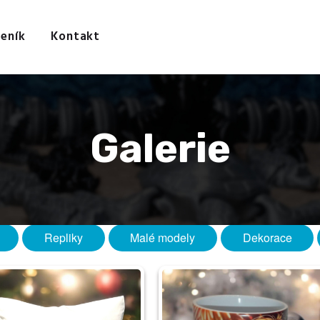
Úvod
Galerie
eník
Kontakt
Ceník
Kontakt
Galerie
Repliky
Malé modely
Dekorace