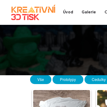
Úvod
Galerie
C
Vše
Prototypy
Cedulky