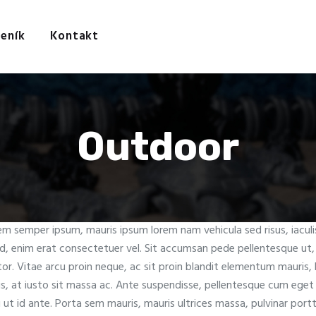
Úvod
Galerie
eník
Kontakt
Ceník
Kontakt
Outdoor
rem semper ipsum, mauris ipsum lorem nam vehicula sed risus, iacul
d, enim erat consectetuer vel. Sit accumsan pede pellentesque ut, 
. Vitae arcu proin neque, ac sit proin blandit elementum mauris, li
lis, at iusto sit massa ac. Ante suspendisse, pellentesque cum eget i
t id ante. Porta sem mauris, mauris ultrices massa, pulvinar portt