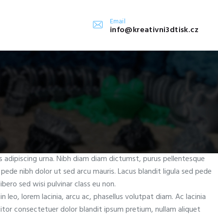
Email
info@kreativni3dtisk.cz
is adipiscing urna. Nibh diam diam dictumst, purus pellentesque
pede nibh dolor ut sed arcu mauris. Lacus blandit ligula sed pede
bero sed wisi pulvinar class eu non.
n leo, lorem lacinia, arcu ac, phasellus volutpat diam. Ac lacinia
itor consectetuer dolor blandit ipsum pretium, nullam aliquet