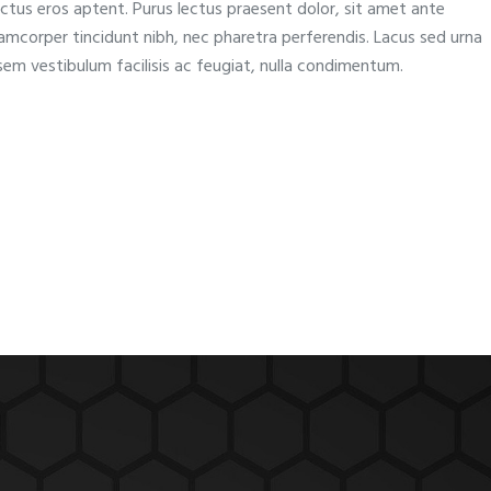
uctus eros aptent. Purus lectus praesent dolor, sit amet ante
llamcorper tincidunt nibh, nec pharetra perferendis. Lacus sed urna
t sem vestibulum facilisis ac feugiat, nulla condimentum.